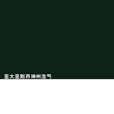
至大至刚养神州浩气
正行正德争世界潮流