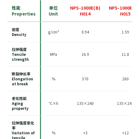
性能
单位
NPS-1000E(B)
NPS-1000ES(
Properties
Unit
H014
H015
密度
g/cm³
0.94
1.59
Density
拉伸强度
Tensile
MPa
16.9
11.8
strength
断裂伸长率
Elongation
%
570
260
at break
老化性能
Aging
℃×h
135×240
135×240
property
拉伸强度变化
率
Variation of
%
+3
+12
tensile