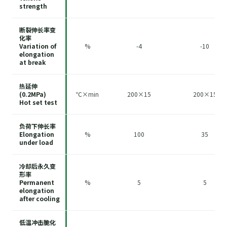
strength
断裂伸长率变
化率
Variation of
%
-4
-10
elongation
at break
热延伸
(0.2MPa)
℃×min
200×15
200×15
Hot set test
负荷下伸长率
Elongation
%
100
35
under load
冷却后永久变
形率
Permanent
%
5
5
elongation
after cooling
低温冲击脆化