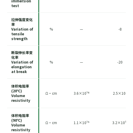
immersion
test
拉伸强度变化
率
Variation of
%
—
-8
tensile
strength
断裂伸长率变
化率
Variation of
%
—
-20
elongation
at break
体积电阻率
(20℃)
Ω·cm
3.6×10¹⁶
2.5×10¹⁴
Volume
resistivity
体积电阻率
(90℃)
Ω·cm
1.1×10¹⁵
3.2×10¹³
Volume
resistivity