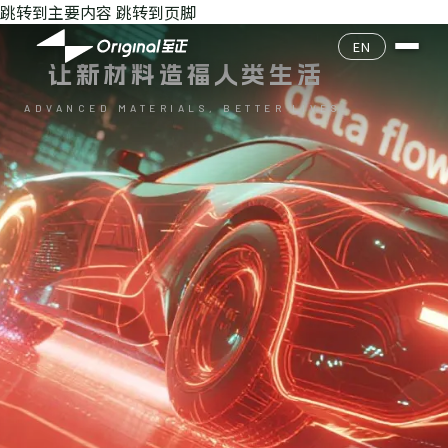
跳转到主要内容
跳转到页脚
公司介绍
EN
让新材料造福人类生活
企业文化
产品目录
ADVANCED MATERIALS, BETTER LIVES.
核心团队
产品查询
环境安全
发展历程
质量经营
联系我们
加入我们