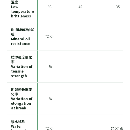
温度
Low
℃
-40
-35
temperature
brittleness
耐IRM902油试
验
℃×h
—
—
Mineral oil
resistance
拉伸强度变化
率
Variation of
%
—
—
tensile
strength
断裂伸长率变
化率
Variation of
%
—
—
elongation
at break
浸水试验
Water
℃×h
—
70×168