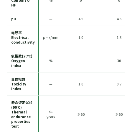
Content of
%
0
0
HF
pH
—
4.9
4.6
电导率
Electrical
μ·s/mm
1.0
1.3
conductivity
氧指数(20℃)
Oxygen
%
—
30
index
毒性指数
Toxicity
—
1.0
0.7
index
寿命评定试验
(90℃)
Thermal
年
≥60
≥60
endurance
years
properties
test