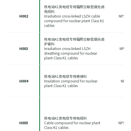
核电站K1类电缆专用辐照交联低烟无卤
电缆料
H002
Irradiation cross-linked LSZH cable
NPS-10
compound for nuclear plant Class K1
cables
核电站K1类电缆专用辐照交联低烟无卤
护套料
H003
Irradiation cross-linked LSZH
NPS-2
sheathing compound for nuclear
plant Class K1 cables
核电站K1类电缆专用绝缘料
H004
Insulation compound for nuclear
NPS-3
plant Class K1 cables
核电站K1类电缆专用电缆料
H005
Cable compound for nuclear plant
NPS-30
Class K1 cables