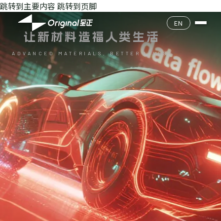
跳转到主要内容
跳转到页脚
公司介绍
EN
让新材料造福人类生活
企业文化
产品目录
ADVANCED MATERIALS, BETTER LIVES.
核心团队
产品查询
环境安全
发展历程
质量经营
联系我们
加入我们