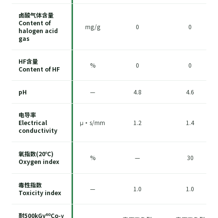
卤酸气体含量
Content of
mg/g
0
0
halogen acid
gas
HF含量
%
0
0
Content of HF
pH
—
4.8
4.6
电导率
Electrical
μ·s/mm
1.2
1.4
conductivity
氧指数(20℃)
%
—
30
Oxygen index
毒性指数
—
1.0
1.0
Toxicity index
耐500kGy⁶⁰Co-γ