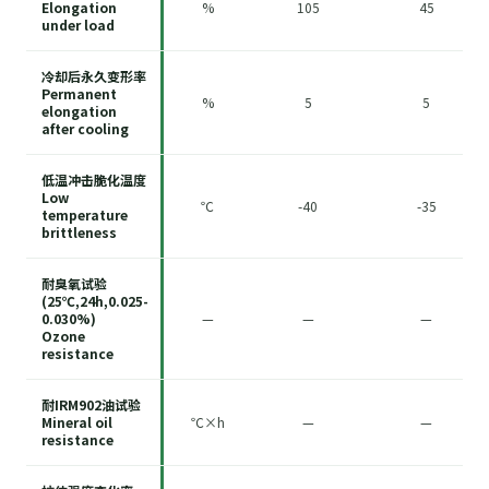
Elongation
%
105
45
under load
冷却后永久变形率
Permanent
%
5
5
elongation
after cooling
低温冲击脆化温度
Low
℃
-40
-35
temperature
brittleness
耐臭氧试验
(25℃,24h,0.025-
0.030%)
—
—
—
Ozone
resistance
耐IRM902油试验
Mineral oil
℃×h
—
—
resistance