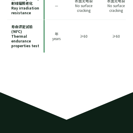
表面无龟裂
表面无龟裂
射线辐照老化
—
No surface
No surface
Ray irradiation
cracking
cracking
resistance
寿命评定试验
(90℃)
年
Thermal
≥60
≥60
years
endurance
properties test