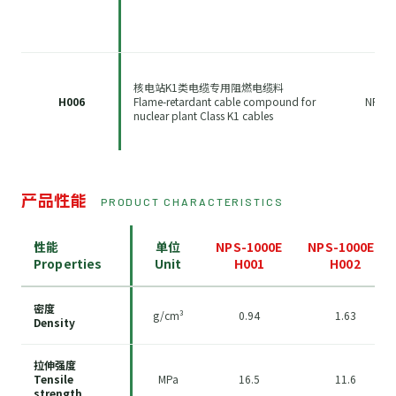
核电站K1类电缆专用阻燃电缆料
H006
Flame-retardant cable compound for
NPS-3
nuclear plant Class K1 cables
产品性能
PRODUCT CHARACTERISTICS
性能
单位
NPS-1000E
NPS-1000ES
Properties
Unit
H001
H002
密度
g/cm³
0.94
1.63
Density
拉伸强度
Tensile
MPa
16.5
11.6
strength